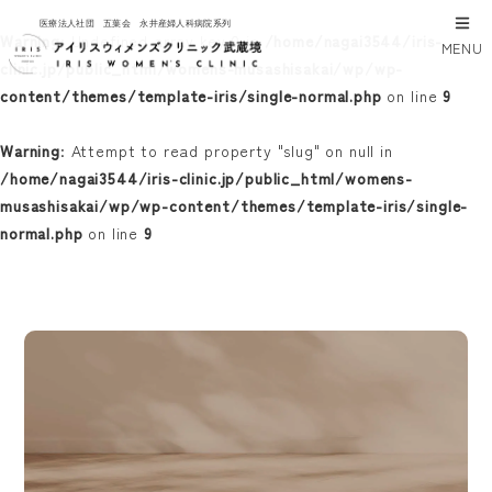
医療法人社団 五葉会 永井産婦人科病院系列
Warning
: Undefined array key 0 in
/home/nagai3544/iris-
MENU
clinic.jp/public_html/womens-musashisakai/wp/wp-
content/themes/template-iris/single-normal.php
on line
9
Warning
: Attempt to read property "slug" on null in
/home/nagai3544/iris-clinic.jp/public_html/womens-
musashisakai/wp/wp-content/themes/template-iris/single-
normal.php
on line
9