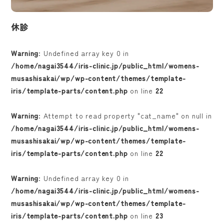
休診
Warning
: Undefined array key 0 in
/home/nagai3544/iris-clinic.jp/public_html/womens-
musashisakai/wp/wp-content/themes/template-
iris/template-parts/content.php
on line
22
Warning
: Attempt to read property "cat_name" on null in
/home/nagai3544/iris-clinic.jp/public_html/womens-
musashisakai/wp/wp-content/themes/template-
iris/template-parts/content.php
on line
22
Warning
: Undefined array key 0 in
/home/nagai3544/iris-clinic.jp/public_html/womens-
ホーム
musashisakai/wp/wp-content/themes/template-
iris/template-parts/content.php
on line
23
医院紹介