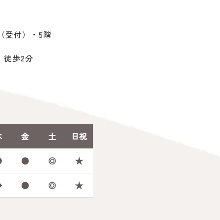
階（受付）・5階
 徒歩2分
木
金
土
日祝
●
●
◎
★
◆
●
◎
★