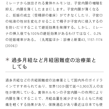
ミレーナから放出される黄体ホルモンは、子宮内膜の増殖を
通院中の方
抑え、内膜を薄くしたままにします。子宮内膜が薄くなる
と、妊娠の成立（受精卵の着床）ができなくしたり、子宮口
の粘液の性状を変化させることで精子が子宮内に侵入するの
アクセス・診療時間
を防いだりすることで避妊効果を発揮する。しかし、ミレー
ナの挿入後でも100%の避妊効果があるわけではなく、0.2%
WEB予約
の妊娠確率がある。（丸尾猛ほか：診療と新薬43, 1157-1174
(2006)）
過多月経など月経困難症の治療薬と
しても
過多月経などの月経困難症の治療薬として国内外のガイドラ
インですすめられており、世界130か国で延べ3,900万人の女
性が使用している。黄体ホルモンの子宮内膜への作用により
内膜を薄くすることで、月経血量を減少させるとともに月経
痛を軽くする効果があり、保険適応があり最近は日本でも使