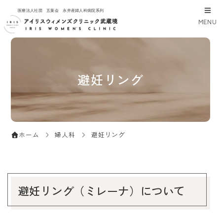
医療法人社団 五葉会 永井産婦人科病院系列
MENU
避妊リング
婦人科
避妊リング
ホーム
避妊リング（ミレーナ）について