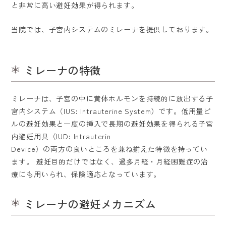
と非常に高い避妊効果が得られます。
当院では、子宮内システムのミレーナを提供しております。
ミレーナの特徴
ホーム
ミレーナは、子宮の中に黄体ホルモンを持続的に放出する子
医院紹介
宮内システム（IUS: Intrauterine System）です。低用量ピ
ルの避妊効果と一度の挿入で長期の避妊効果を得られる子宮
内避妊用具（IUD: Intrauterin
不妊治療
Device）の両方の良いところを兼ね揃えた特徴を持ってい
ます。 避妊目的だけではなく、過多月経・月経困難症の治
婦人科
療にも用いられ、保険適応となっています。
料金表
ミレーナの避妊メカニズム
よくある質問