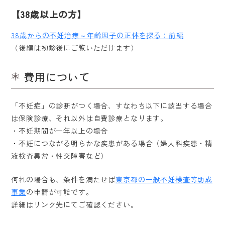
【38歳以上の方】
38歳からの不妊治療～年齢因子の正体を探る：前編
（後編は初診後にご覧いただけます）
費用について
「不妊症」の診断がつく場合、すなわち以下に該当する場合
は保険診療、それ以外は自費診療となります。
・不妊期間が一年以上の場合
・不妊につながる明らかな疾患がある場合（婦人科疾患・精
液検査異常・性交障害など）
何れの場合も、条件を満たせば
東京都の一般不妊検査等助成
事業
の申請が可能です。
詳細はリンク先にてご確認ください。