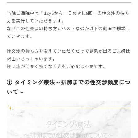
医院紹介
当院ご通院中は「day8から一日おきに5回」の性交渉の持ち
方を実行していただきます。​
不妊治療
なぜこの性交渉の持ち方がベストなのか以下の動画で解説し
ていきます。
婦人科
性交渉の持ち方を変えていただくだけで結果が出るご夫婦は
料金表
沢山いらっしゃいます。
性交渉がうまく持てなくともご心配は不要です。
よくある質問
① タイミング療法～排卵までの性交渉頻度につ
通院中の方
いて～
アクセス・診療時間
WEB予約